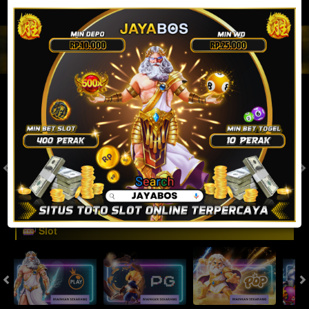
JACKPOT PROGRESIF
IDR
2,901,658,359.47
Togel
SYDNEY
Singapore
( Setiap Hari )
( Selasa, Jumat Off )
Kamis
Rabu
7
0
9
7
0
7
1
06/08/2026
05/08/2026
Tutup: 13:35 | Buka: 13:55
Tutup: 17:25 | Buka: 17:50
Slot