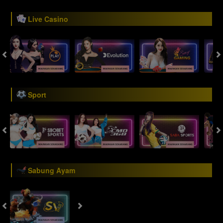
Live Casino
Sport
Sabung Ayam