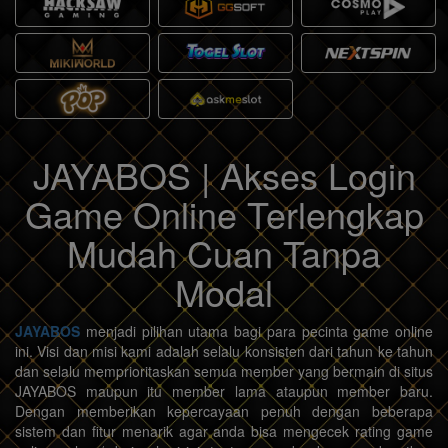
JAYABOS | Akses Login
Game Online Terlengkap
Mudah Cuan Tanpa
Modal
JAYABOS
menjadi pilihan utama bagi para pecinta game online
ini. Visi dan misi kami adalah selalu konsisten dari tahun ke tahun
dan selalu memprioritaskan semua member yang bermain di situs
JAYABOS maupun itu member lama ataupun member baru.
Dengan memberikan kepercayaan penuh dengan beberapa
sistem dan fitur menarik agar anda bisa mengecek rating game