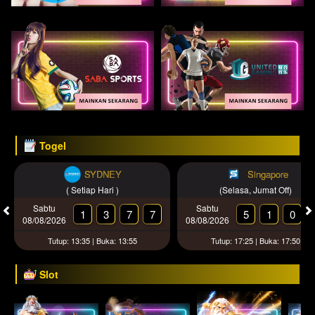
Togel
SYDNEY
Singapore
( Setiap Hari )
(Selasa, Jumat Off)
Sabtu
Sabtu
1
3
7
7
5
1
0
08/08/2026
08/08/2026
Tutup: 13:35 | Buka: 13:55
Tutup: 17:25 | Buka: 17:50
Slot