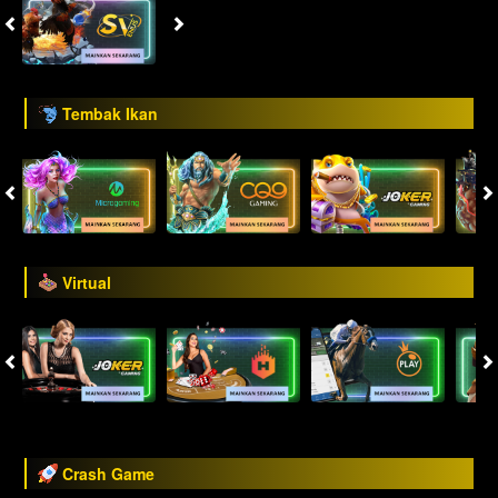
Tembak Ikan
Virtual
Crash Game